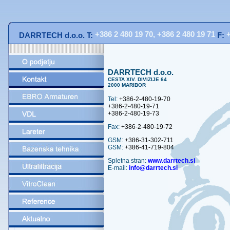
+386 2 480 19 70, +386 2 480 19 71
+
DARRTECH d.o.o.
T:
F:
DARRTECH d.o.o.
CESTA XIV. DIVIZIJE 64
2000 MARIBOR
Tel:
+386-2-480-19-70
+386-2-480-19-71
+386-2-480-19-73
Fax:
+386-2-480-19-72
GSM:
+386-31-302-711
GSM:
+386-41-719-804
Spletna stran:
www.darrtech.si
E-mail:
info@darrtech.si